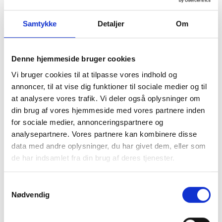
Stabilität ausgewählt, vor allem aber wegen der vertikalen
Bearbeitungsebene, die dafür sorgt, dass alle Späne und Abfälle auf
ein Förderband am Boden der Maschine fallen. Durch diesen Prozess
Samtykke
Detaljer
Om
muss der Bearbeitungsbereich nicht bei jedem Werkstückwechsel
gereinigt werden. Dadurch wird viel Zeit gespart, was wiederum zu
einer höheren Stückzahl an bearbeiteten Werkstücken führt.
Denne hjemmeside bruger cookies
Vi bruger cookies til at tilpasse vores indhold og
Wir wollten unsere Produktion noch
annoncer, til at vise dig funktioner til sociale medier og til
effizienter gestalten. Deshalb haben wir uns
at analysere vores trafik. Vi deler også oplysninger om
din brug af vores hjemmeside med vores partnere inden
für eine Automatisierungslösung
for sociale medier, annonceringspartnere og
entschieden, die den gesamten
analysepartnere. Vores partnere kan kombinere disse
Bearbeitungsprozess abdeckt. Wir haben
data med andre oplysninger, du har givet dem, eller som
während des gesamten Prozesses gut mit
de har indsamlet fra din brug af deres tjenester.
Gibotech zusammengearbeitet und freuen
Samtykkevalg
uns nun darauf, dass die Lösung installiert ist
Nødvendig
und wir sie in Betrieb nehmen können.