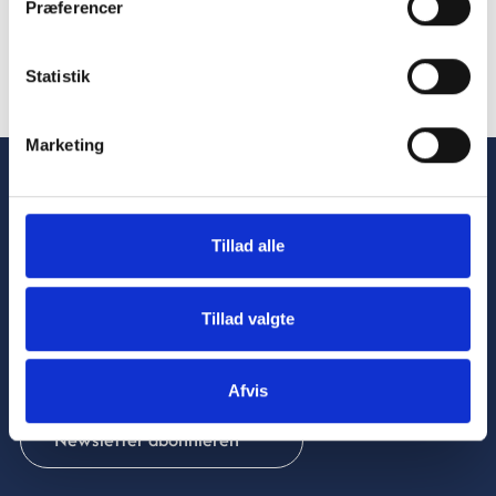
Præferencer
Steen Laier, Produktionsleiter bei Dolle
Statistik
Marketing
Tillad alle
Tillad valgte
Verbesserung
der Gesundheitsversorgung
durch
innovative
und
nachhaltige Automatisierung
Afvis
Newsletter abonnieren