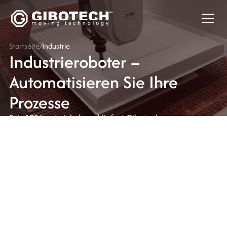
Startseite
/
Industrie
Industrieroboter –
Automatisieren Sie Ihre
Prozesse
Seit 1984 entwickelt und liefert Gibotech
Automatisierungslösungen und Roboter für die Industrie.
Wir haben Lösungen mit den unterschiedlichsten
Funktionen entwickelt, die Unternehmen Zeit und
Ressourcen sparen. Für uns ist also keine Aufgabe zu
groß, zu klein oder zu komplex.
Unsere Experten legen großen Wert darauf, innovative
Lösungen zu finden, mit denen Sie Ihre Prozesse
automatisieren können. So können Sie Personal
freisetzen, das seine Zeit stattdessen anderen und