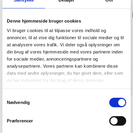
Denne hjemmeside bruger cookies
Wir möchten auf derselben Produktionsfläche so viel wie
Vi bruger cookies til at tilpasse vores indhold og
möglich produzieren. Unser Fokus liegt auf kürzeren
annoncer, til at vise dig funktioner til sociale medier og til
Durchlaufzeiten und darauf, mit derselben Anzahl an
at analysere vores trafik. Vi deler også oplysninger om
Mitarbeitern mehr zu produzieren. Wenn wir dieses Ziel
din brug af vores hjemmeside med vores partnere inden
erreichen wollen, müssen wir uns stärker auf
Produktionsprozesse konzentrieren, die stärker
for sociale medier, annonceringspartnere og
automatisiert sind als früher.
analysepartnere. Vores partnere kan kombinere disse
Preben Rasmussen, Skovby Möbelfabrik
data med andre oplysninger, du har givet dem, eller som
Preben Rasmussen
de har indsamlet fra din brug af deres tjenester.
Samtykkevalg
Nødvendig
Præferencer
Industrieroboter sorgen für mehr