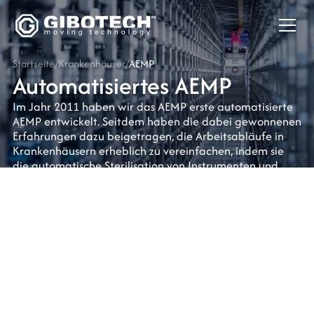
Startseite
/
Krankenhäuser
/
AEMP
Automatisiertes AEMP
Im Jahr 2011 haben wir das AEMP erste automatisierte
AEMP entwickelt. Seitdem haben die dabei gewonnenen
Erfahrungen dazu beigetragen, die Arbeitsabläufe in
Krankenhäusern erheblich zu vereinfachen, indem sie
die automatische Sterilisation von Instrumenten und
Operationsgeräten gewährleisten.
Mit einem vollautomatischen AEMP Sie sicherstellen,
dass die Sterilisation von Instrumenten und
Operationsgeräten korrekt durchgeführt wird, sodass
die Hygiene gewährleistet ist. Ein automatisiertes AEMP
für einheitliche und qualitätsgesicherte Arbeitsabläufe,
da die Sterilisation selbst nach Standardverfahren
erfolgt. Dadurch wird die Infektionshygiene erheblich
verbessert.