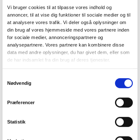
Möchtest du mehr darüber
Vi bruger cookies til at tilpasse vores indhold og
annoncer, til at vise dig funktioner til sociale medier og til
erfahren, wie wir dir helfen
at analysere vores trafik. Vi deler også oplysninger om
können?
din brug af vores hjemmeside med vores partnere inden
for sociale medier, annonceringspartnere og
analysepartnere. Vores partnere kan kombinere disse
Wir haben uns darauf spezialisiert, die Arbeitsabläufe und Prozesse
data med andre oplysninger, du har givet dem, eller som
unserer Kunden durch den Einsatz von Robotern und Automatisierung zu
de har indsamlet fra din brug af deres tjenester.
optimieren, und wir würden auch Ihnen gerne helfen! Wir sind jederzeit
offen für ein völlig unverbindliches Gespräch über Ihre aktuelle Situation
und darüber, wie unsere Lösungen dazu beitragen können, diese zu
Samtykkevalg
verbessern.
Nødvendig
Præferencer
Statistik