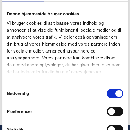
abgeschafft, sodass die Mitarbeiter die
Denne hjemmeside bruger cookies
Wagen nicht mehr durch den heißen
Vi bruger cookies til at tilpasse vores indhold og
Spülbereich und direkt in den Kühlbereich
annoncer, til at vise dig funktioner til sociale medier og til
schieben müssen. Ebenso haben wir einen
at analysere vores trafik. Vi deler også oplysninger om
Roboter, der die verschmutzten
din brug af vores hjemmeside med vores partnere inden
Speisewagen entleert. Das sorgt für ein
for sociale medier, annonceringspartnere og
analysepartnere. Vores partnere kan kombinere disse
besseres Arbeitsumfeld, senkt den
data med andre oplysninger, du har givet dem, eller som
Energieverbrauch und setzt Arbeitskräfte für
de har indsamlet fra din brug af deres tjenester.
andere Aufgaben frei.
Samtykkevalg
Nødvendig
Poul Køstner, Projektberater für die Projektorganisation am Nyt OUH
Præferencer
Statistik