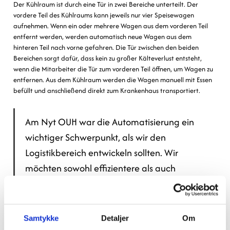
Der Kühlraum ist durch eine Tür in zwei Bereiche unterteilt. Der
vordere Teil des Kühlraums kann jeweils nur vier Speisewagen
aufnehmen. Wenn ein oder mehrere Wagen aus dem vorderen Teil
entfernt werden, werden automatisch neue Wagen aus dem
hinteren Teil nach vorne gefahren. Die Tür zwischen den beiden
Bereichen sorgt dafür, dass kein zu großer Kälteverlust entsteht,
wenn die Mitarbeiter die Tür zum vorderen Teil öffnen, um Wagen zu
entfernen. Aus dem Kühlraum werden die Wagen manuell mit Essen
befüllt und anschließend direkt zum Krankenhaus transportiert.
Am Nyt OUH war die Automatisierung ein
wichtiger Schwerpunkt, als wir den
Logistikbereich entwickeln sollten. Wir
möchten sowohl effizientere als auch
schonendere Arbeitsabläufe für die
Mitarbeiter schaffen. So haben wir
beispielsweise in der Küche einen Großteil
Samtykke
Detaljer
Om
des manuellen Transports von Speisewagen