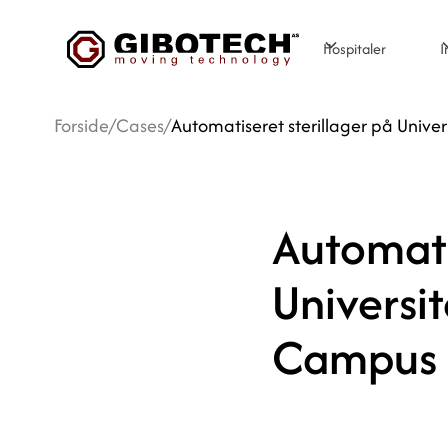
Hospitaler
I
Forside
/
Cases
/
Automatiseret sterillager på Unive
Automati
Universi
Campus 