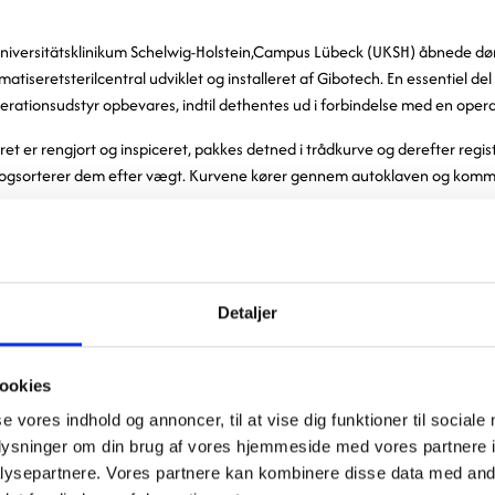
iversitätsklinikum Schelwig-Holstein,Campus Lübeck (UKSH) åbnede dør
tiseretsterilcentral udviklet og installeret af Gibotech. En essentiel del 
operationsudstyr opbevares, indtil dethentes ud i forbindelse med en opera
et er rengjort og inspiceret, pakkes detned i trådkurve og derefter regist
 ogsorterer dem efter vægt. Kurvene kører gennem autoklaven og komm
såkaldt ”kaoslager”, hvor rullebaner ogen lagerrobot ganske enkelt placer
 sørgerfor at holde styr på, hvilket udstyr der er placeret hvor. Den form 
citeten.
Detaljer
uges til en planlagt operation, finderrobotten trådkurven med det rette 
ret. Enrobot med et specieldesignet værktøj placerer kurven i en vogn. Vo
ookies
, der er særlig designet til vognene på UKSHLübeck.
se vores indhold og annoncer, til at vise dig funktioner til sociale
 at reducere den fysiske arbejdsmængdefor deres personale ved at fj
oplysninger om din brug af vores hjemmeside med vores partnere i
er samt detunge løft. De lykkedes med det ved blandt andet at bruge b
ysepartnere. Vores partnere kan kombinere disse data med andr
å de er ergonomisk korrekte ved hver enkelt medarbejder.