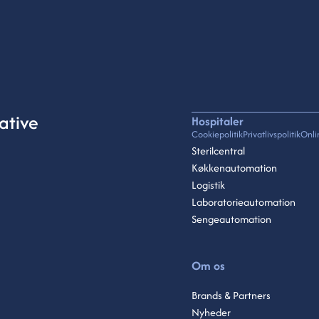
tive ​
Hospitaler
Cookiepolitik
Privatlivspolitik
Onli
Sterilcentral
Køkkenautomation
Logistik
Laboratorieautomation
Sengeautomation
Om os
Brands & Partners
Nyheder