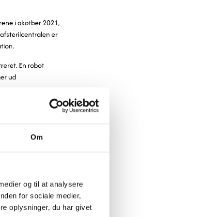
ene i okotber 2021,
afsterilcentralen er
tion.
reret. En robot
er ud
er kurvene på en
forlagerstyring
Om
operationsudstyr og
gnen bliverså kørt
 medier og til at analysere
erne de gentagende
nden for sociale medier,
orde, der kan
e oplysninger, du har givet