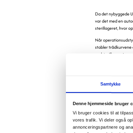
Da det nybyggede Un
var det med en automa
sterillageret, hvor 
Når operationsudstyr
stabler trådkurvene
vedsterillageret.
Sterillageret er et 
ledig hylde. Software
optimerer lagerkapa
Samtykke
Når udstyret skal br
fører det ud af lage
Denne hjemmeside bruger c
frem på en rullebane
Vi bruger cookies til at tilpas
UKSH Lübeck ønskede
vores trafik. Vi deler også 
og ensformige opgav
annonceringspartnere og anal
justeres i højden, s