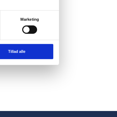
ele processen.
Marketing
fra Gibotech.
di vi har
ed over
ret. Også
Tillad alle