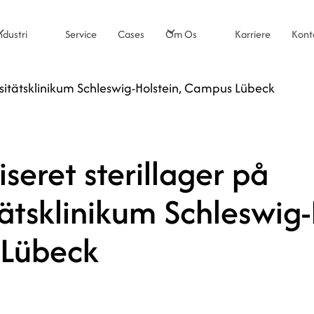
ndustri
Service
Cases
Om Os
Karriere
Kont
rsitätsklinikum Schleswig-Holstein, Campus Lübeck
seret sterillager på
tätsklinikum Schleswig-
Lübeck