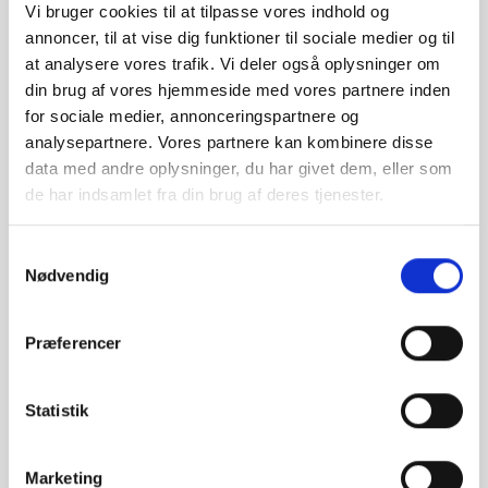
CNC maskine og en robotløsning, der formår at skabe en
Vi bruger cookies til at tilpasse vores indhold og
forlængelse af CNC maskinens uovertrufne egenskaber.
annoncer, til at vise dig funktioner til sociale medier og til
at analysere vores trafik. Vi deler også oplysninger om
Læs om projektet
din brug af vores hjemmeside med vores partnere inden
for sociale medier, annonceringspartnere og
analysepartnere. Vores partnere kan kombinere disse
data med andre oplysninger, du har givet dem, eller som
Palleteringsløsning installeret hos Novozymes
de har indsamlet fra din brug af deres tjenester.
I 2012 leverede Gibotech en fuldautomatisk palleteringsløsning til
Novozymes, der ønskede at strømline deres proces omkring
Samtykkevalg
pallemix og labelpåsætning. Ved hjælp af topmoderne FANUC
Nødvendig
robotter og vision-systemer udviklede Gibotech A/S et hurtigt og
fleksibelt system, der sikrer effektiv depalletering, påsætning af
labels og palletering.
Præferencer
Læs om projektet
Statistik
Marketing