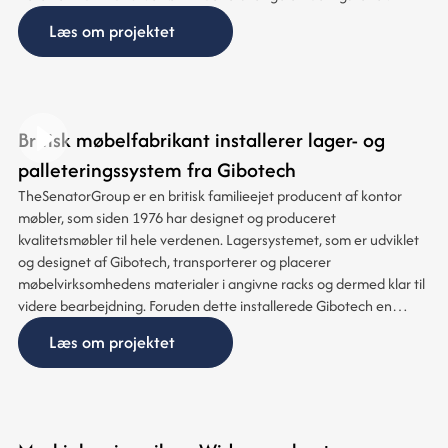
Læs om projektet
Britisk møbelfabrikant installerer lager- og
palleteringssystem fra Gibotech
TheSenatorGroup er en britisk familieejet producent af kontor
møbler, som siden 1976 har designet og produceret
kvalitetsmøbler til hele verdenen. Lagersystemet, som er udviklet
og designet af Gibotech, transporterer og placerer
møbelvirksomhedens materialer i angivne racks og dermed klar til
videre bearbejdning. Foruden dette installerede Gibotech en
palleteringsløsning, hvori virksomhedens bearbejdede
Læs om projektet
træprodukter kunne stables på paller med stor præcision og
hastighed.