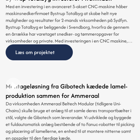
Med en investering i en avanceret 5‑akset CNC-maskine håber
maskinsnedkerfirmaet Bystrup Totalbyg at skabe helt nye
muligheder og resultater for 2‑mands virksomheden på Sydfyn.
Bystrup Totalbyg er beliggende i Svendborg, hvorfra de gennem
en årrække har varetaget snedker- og tømmeropgaver for
virksomheder og private. Med investeringen i en CNC maskine,
håber Bystrup Totalbyg dog også på, at få adgang til et nyt
Læs om projektet
marked med spændende fremtidsperspektiver.
Montageløsning fra Gibotech kædede lamel-
produktion sammen for Ammeraal
Da virksomheden Ammeraal Beltech Modular (tidligere Uni-
Chains) skulle bruge et anlæg til at samle deres transportbælter i
stål, valgte de Gibotech som leverandør. Vi udviklede og byggede
et fuldautomatisk anlæg bestående af to Fanuc-robotter til picking
og placering af lamellerne, en enhed til at montere nitterne samt
en opspoler til den færdige kæde.