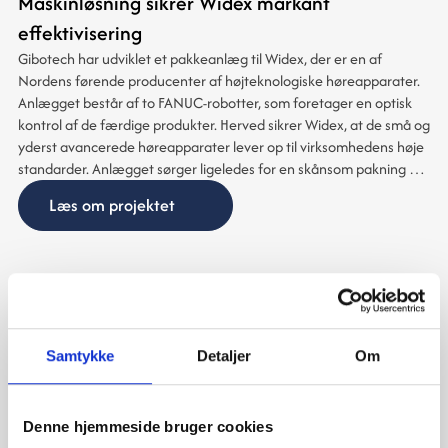
Maskinløsning sikrer Widex markant
effektivisering
Gibotech har udviklet et pakkeanlæg til Widex, der er en af
Nordens førende producenter af højteknologiske høreapparater.
Anlægget består af to FANUC-robotter, som foretager en optisk
kontrol af de færdige produkter. Herved sikrer Widex, at de små og
yderst avancerede høreapparater lever op til virksomhedens høje
standarder. Anlægget sørger ligeledes for en skånsom pakning af
de skrøbelige elementer. Først foldes æskerne, der udgør
Læs om projektet
emballagen, hvorefter produkterne lægges i, inden æskerne
lukkes og der sættes etiketter på.
Løsning til møbelfabrik arbejder i forlængelse
med CNC maskine
Samtykke
Detaljer
Om
Bjerndrup Møbelfabrik A/S er en veletableret møbelvirksomhed
placeret i det sydvestlige Jylland. Bjerndrup Møbelfabrik A/S har
igennem højteknologisk maskinbetjening automatiseret dele af
Denne hjemmeside bruger cookies
deres møbelproduktion. Løsningen fra Gibotech består både af en