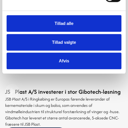
Svansø palleterer ved hjælp af Gibotech
løsning
Svansø – som i 2005 blev en del af Scandic Food A/S – er et
Tillad alle
etableret og velkendt varemærke i den danske detailhandel.
Svansø er kendetegnet ved høj kvalitet og et bredt udvalg af
spændende produkter – fra brasilianske figner til italienske
Tillad valgte
artiskokker. Gibotech’s palleteringsløsning til Svansø sikrer hurtigt
og nem palletering og pakning af produktlinjen, og sørger dermed
for en automatisering og effektivisering af produktionen.
Læs om projektet
Afvis
JSB Plast A/S investerer i stor Gibotech-løsning
JSB Plast A/S i Ringkøbing er Europas førende leverandør af
kernemateriale i skum og balsa, som anvendes af
vindmølleindustrien til strukturel forstærkning af vinger og ‑huse.
Gibotech har leveret et større antal avancerede, 5‑aksede CNC-
fræsere til JSB Plast.