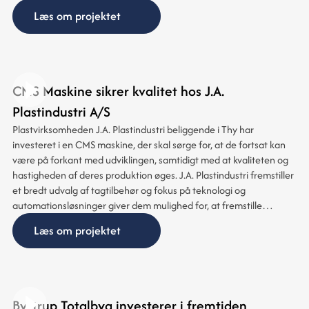
Læs om projektet
CMS Maskine sikrer kvalitet hos J.A.
Plastindustri A/S
Plastvirksomheden J.A. Plastindustri beliggende i Thy har
investeret i en CMS maskine, der skal sørge for, at de fortsat kan
være på forkant med udviklingen, samtidigt med at kvaliteten og
hastigheden af deres produktion øges. J.A. Plastindustri fremstiller
et bredt udvalg af tagtilbehør og fokus på teknologi og
automationsløsninger giver dem mulighed for, at fremstille
individuelle tagtilbehørsprogrammer efter tagproducents eller
Læs om projektet
tagimportørs ønsker og behov.Med et moderne
produktionsapparat er det muligt for J.A. Plastindustri at sikre
hurtigt omstilling, hvilket sikrer en stor fleksibilitet – hvilket er
centralt for branchen.
Bystrup Totalbyg investerer i fremtiden