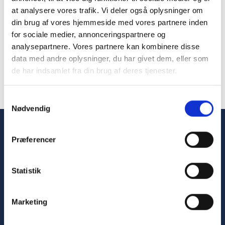
årsagen til ønsket om at automatisere fra
at analysere vores trafik. Vi deler også oplysninger om
starten.
din brug af vores hjemmeside med vores partnere inden
for sociale medier, annonceringspartnere og
analysepartnere. Vores partnere kan kombinere disse
Niels Corneliussen, projektleder for AGV-systemet på Nyt Aalborg
data med andre oplysninger, du har givet dem, eller som
Universitetshospital
de har indsamlet fra din brug af deres tjenester.
Samtykkevalg
Nødvendig
Præferencer
Statistik
Marketing
Elevating
healthcare
through
innovative ​
and
sustainable automation