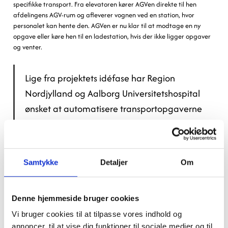
specifikke transport. Fra elevatoren kører AGVen direkte til hen
afdelingens AGV-rum og afleverer vognen ved en station, hvor
personalet kan hente den. AGVen er nu klar til at modtage en ny
opgave eller køre hen til en ladestation, hvis der ikke ligger opgaver
og venter.
Lige fra projektets idéfase har Region
Nordjylland og Aalborg Universitetshospital
ønsket at automatisere transportopgaverne
på det nye hospital i Aalborg. Derfor har
AGV-transport været en del af alle faser af
projektet. Det kan blandt andet ses ved de
Samtykke
Detaljer
Om
separate elevatorer for teknisk transport.
Det er både et ønske om at forbedre det
ergonomiske arbejdsmiljø og et ønske om at
Denne hjemmeside bruger cookies
være forberedte på fremtiden, der var
Vi bruger cookies til at tilpasse vores indhold og
annoncer, til at vise dig funktioner til sociale medier og til