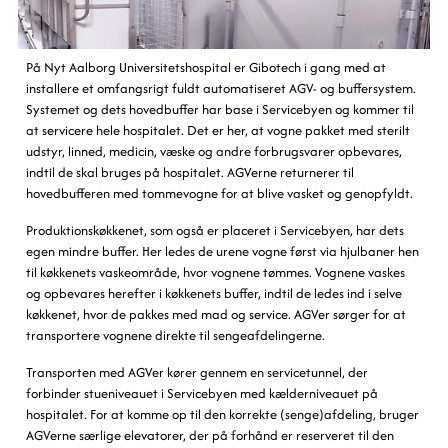
På Nyt Aalborg Universitetshospital er Gibotech i gang med at
installere et omfangsrigt fuldt automatiseret AGV- og buffersystem.
Systemet og dets hovedbuffer har base i Servicebyen og kommer til
at servicere hele hospitalet. Det er her, at vogne pakket med sterilt
udstyr, linned, medicin, væske og andre forbrugsvarer opbevares,
indtil de skal bruges på hospitalet. AGVerne returnerer til
hovedbufferen med tommevogne for at blive vasket og genopfyldt.
Produktionskøkkenet, som også er placeret i Servicebyen, har dets
egen mindre buffer. Her ledes de urene vogne først via hjulbaner hen
til køkkenets vaskeområde, hvor vognene tømmes. Vognene vaskes
og opbevares herefter i køkkenets buffer, indtil de ledes ind i selve
køkkenet, hvor de pakkes med mad og service. AGVer sørger for at
transportere vognene direkte til sengeafdelingerne.
Transporten med AGVer kører gennem en servicetunnel, der
forbinder stueniveauet i Servicebyen med kælderniveauet på
hospitalet. For at komme op til den korrekte (senge)afdeling, bruger
AGVerne særlige elevatorer, der på forhånd er reserveret til den